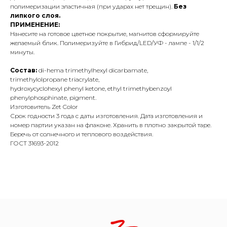
полимеризации эластичная (при ударах нет трещин).
Без
липкого слоя.
ПРИМЕНЕНИЕ:
Нанесите на готовое цветное покрытие, магнитов сформируйте
желаемый блик. Полимеризуйте в Гибрид/LED/УФ - лампе - 1/1/2
минуты.
Состав:
di-hema trimethylhexyl dicarbamate,
trimethylolpropane triacrylate,
hydroxycyclohexyl phenyl ketone, ethyl trimethybenzoyl
phenylphosphinate, pigment.
Изготовитель Zet Color
Срок годности 3 года с даты изготовления. Дата изготовления и
номер партии указан на флаконе. Хранить в плотно закрытой таре.
Беречь от солнечного и теплового воздействия.
ГОСТ 31693-2012