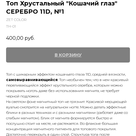
Топ Хрустальный "Кошачий глаз"
СЕРЕБРО 11D, №1
ZET COLOR
TH-01
400,00
руб.
В КОРЗИНУ
Топ с шикарным эффектом кошачьего глаза 11D, средней вязкости,
самовыравнивающийся
. Топ необычен тем, что в нем красивый
переливающийся эффект хрустального серебра, которым можно
покрывать ноготь даже без использования магнита, не требует
черной подложки.
На светлом фоне магнитный топ не грязнит. Красивой мерцающей
вуалью смотрится на натуральном ногте. Можно делать эффектные
блики в разных техниках и с разными магнитами (работает даже со
слабым магнитом). Блик от магнита формируется быстро и
послушно стоит на месте, не растекается. Во флаконе большая
концентрация магнитного пигмента для топового покрытия.
Достаточно перекрыть в один слой. Структура топа после