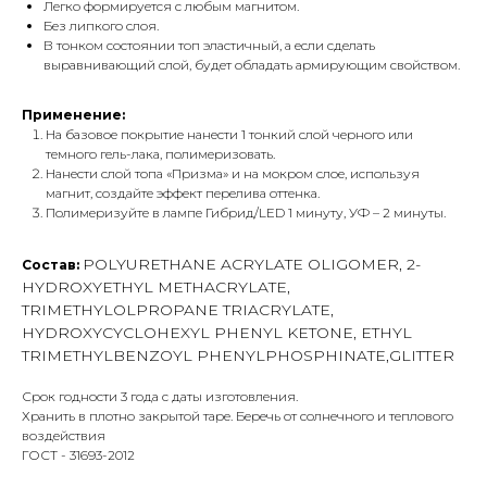
Легко формируется с любым магнитом.
Без липкого слоя.
В тонком состоянии топ эластичный, а если сделать
выравнивающий слой, будет обладать армирующим свойством.
Применение:
На базовое покрытие нанести 1 тонкий слой черного или
темного гель-лака, полимеризовать.
Нанести слой топа «Призма» и на мокром слое, используя
магнит, создайте эффект перелива оттенка.
Полимеризуйте в лампе Гибрид/LED 1 минуту, УФ – 2 минуты.
POLYURETHANE ACRYLATE OLIGOMER, 2-
Состав:
HYDROXYETHYL METHACRYLATE,
TRIMETHYLOLPROPANE TRIACRYLATE,
HYDROXYCYCLOHEXYL PHENYL KETONE, ETHYL
TRIMETHYLBENZOYL PHENYLPHOSPHINATE,GLITTER
Срок годности 3 года с даты изготовления.
Хранить в плотно закрытой таре. Беречь от солнечного и теплового
воздействия
ГОСТ - 31693-2012