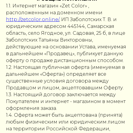
1.1. Интернет магазин «Zet Color» ,
расположенным на доменном имени
http://zetcolor.online/
, ИП Заболотских Т. В. и
юридическим адресом 445144, Самарская
область, село Ягодное, ул. Садовая, 25 б, в лице
Заболотских Татьяны Викторовны,
действующие на основании Устава, именуемая
в дальнейшем «Продавец», публикует данную
оферту о продаже дистанционным способом.
1.2. Настоящая публичная оферта (именуемая в
дальнейшем «Оферта») определяет все
существенные условия договора между
Продавцом и лицом, акцептовавшим Оферту.
1.3. Настоящий договор заключается между
Покупателем и интернет - магазином в момент
оформления заказа.
1.4. Оферта может быть акцептована (принята)
любым физическим или юридическим лицом
на территории Российской Федерации,