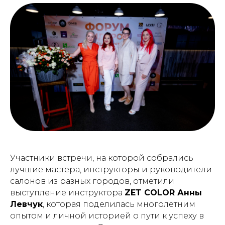
Участники встречи, на которой собрались
лучшие мастера, инструкторы и руководители
салонов из разных городов, отметили
выступление инструктора
ZET COLOR Анны
Левчук
, которая поделилась многолетним
опытом и личной историей о пути к успеху в