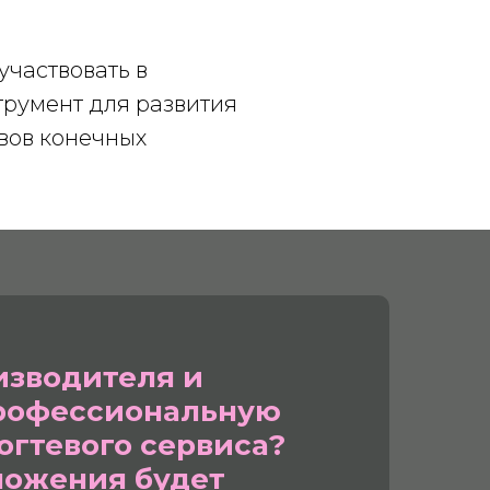
участвовать в
трумент для развития
вов конечных
изводителя и
рофессиональную
огтевого сервиса?
ложения будет