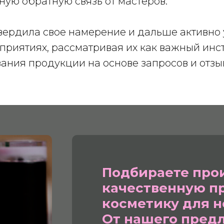
ную обратную связь от мастеров.
вердила свое намерение и дальше активно 
риятиях, рассматривая их как важный инс
ания продукции на основе запросов и отзы
Подбираете про
качественную п
косметику для н
От нашего пред