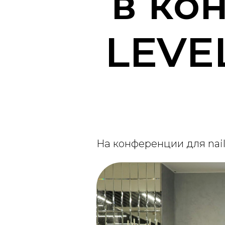
в ко
LEVE
На конференции для nail