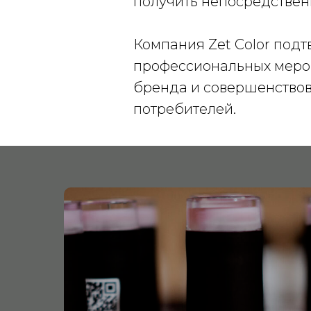
получить непосредствен
Компания Zet Color подт
профессиональных мероп
бренда и совершенствов
потребителей.