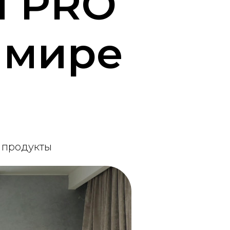
и PRO
имире
и продукты