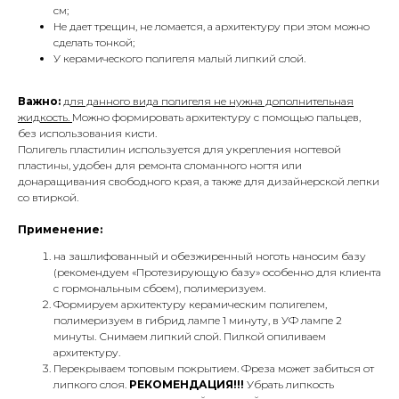
см;
Не дает трещин, не ломается, а архитектуру при этом можно
сделать тонкой;
У керамического полигеля малый липкий слой.
Важно:
для данного вида полигеля не нужна дополнительная
жидкость.
Можно формировать архитектуру с помощью пальцев,
без использования кисти.
Полигель пластилин используется для укрепления ногтевой
пластины, удобен для ремонта сломанного ногтя или
донаращивания свободного края, а также для дизайнерской лепки
со втиркой.
Применение:
на зашлифованный и обезжиренный ноготь наносим базу
(рекомендуем «Протезирующую базу» особенно для клиента
с гормональным сбоем), полимеризуем.
Формируем архитектуру керамическим полигелем,
полимеризуем в гибрид лампе 1 минуту, в УФ лампе 2
минуты. Снимаем липкий слой. Пилкой опиливаем
архитектуру.
Перекрываем топовым покрытием. Фреза может забиться от
липкого слоя.
РЕКОМЕНДАЦИЯ!!!
Убрать липкость