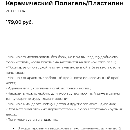
Керамический Полигель/Пластилин
ZET COLOR
179,00
руб.
В КОРЗИНУ
• Можно его использовать без базы, но при выкладке удобно его
формировать, когда пластилин находится на липком слое базы;
• Формируется он сухой или чуть увлажненной в базе кистью или
пальчиком,
• Можно донарастить свободный край ногтя или сломанный край
ногтя;
• Идеален для укрепления слабых, тонких ногтей;
• Нарастить можно любую длину, он супер прочный даже в самую
тонкую архитектуру моделирования;
• Можно с ним делать лепку цветов и другие элементы дизайна;
• Этот материал отлично держит стразы и любой особенно крупный
декор;
• Полимеризуется стандартно;
В моделировании выдерживает экстремальную длину до 15