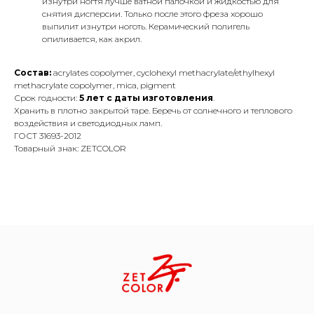
изнутри ногтя лучше ватной палочкой и жидкостью для
снятия дисперсии. Только после этого фреза хорошо
выпилит изнутри ноготь. Керамический полигель
опиливается, как акрил.
Состав:
acrylates copolymer, cyclohexyl methacrylate/ethylhexyl
methacrylate copolymer, mica, pigment
Срок годности:
5 лет с даты изготовления
.
Хранить в плотно закрытой таре. Беречь от солнечного и теплового
воздействия и светодиодных ламп.
ГОСТ 31693-2012
Товарный знак: ZETCOLOR