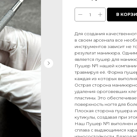
В КОРЗ
Для создания качественно
в своем арсенала все нео
инструментов зависит не т
результат маникюра. Одним
является пушер для маникю
Пушер №1 нашей компании п
травмируя её. Форма пушер
каждая из которых выполн
Острая сторона маникюрно
удаления ороговевших клет
пластины. Это обеспечивает
поверхность ногтя для бол
Плоская сторона пушера ис
кутикулы, создавая при это
Наш Пушер №1 выполнен и
сплава с выдающимися хара
износостойкости. Благодар