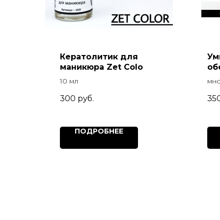
Кератолитик для
Ум
маникюра Zet Colo
об
но
10 мл
мн
всп
300
руб.
35
ПОДРОБНЕЕ