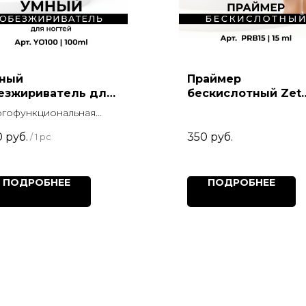
ный
Праймер
езжириватель для
бескислотный Zet
гтей
Color
огофункциональная
омогательная жидкость
0
руб.
350
руб.
/
1 pc
ПОДРОБНЕЕ
ПОДРОБНЕЕ