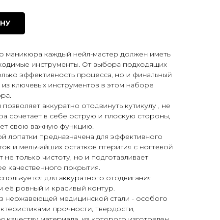
ИНУ
го маникюра каждый нейл-мастер должен иметь
бходимые инструменты. От выбора подходящих
олько эффективность процесса, но и финальный
 из ключевых инструментов в этом наборе
ра.
озволяет аккуратно отодвинуть кутикулу , не
а сочетает в себе острую и плоскую стороны,
яет свою важную функцию.
й лопатки предназначена для эффективного
ок и мельчайших остатков птеригия с ногтевой
 не только чистоту, но и подготавливает
ее качественного покрытия.
пользуется для аккуратного отодвигания
м её ровный и красивый контур.
з нержавеющей медицинской стали - особого
ктеристиками прочности, твердости,
я качеству материала, из которого изготовлен