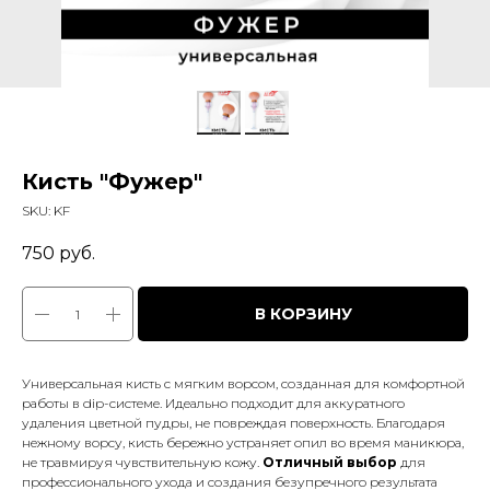
Кисть "Фужер"
SKU:
KF
750
руб.
В КОРЗИНУ
Универсальная кисть с мягким ворсом, созданная для комфортной
работы в dip-системе. Идеально подходит для аккуратного
удаления цветной пудры, не повреждая поверхность. Благодаря
нежному ворсу, кисть бережно устраняет опил во время маникюра,
не травмируя чувствительную кожу.
Отличный выбор
для
профессионального ухода и создания безупречного результата