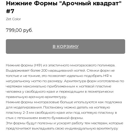
Нижние Формы "Арочный квадрат"
#7
Zet Color
799,00
руб.
В КОРЗИНУ
Нижние формы (НФ) из эластичного многоразового полимера.
Выдерживает более 200 наращиваний ногтей. Стенки форм не
толстые и не тонкие, это позволяет идеально подобрать НФ к
натуральному ногтю по размеру. Архитектура форм изготовлена по
чертежам максимально приближенным к ногтевой пластине
человека у свободного края и переходящим в геометрически
правильную арочную архитектуру.
Нижние формы многоразовые больше ипользуются как подложка
для моделирования. Постановку можно делать на ногтевую
пластину 2-3 мм свободного края или под ногтевую пластину в
стык с гепонихием вместо бумажной формы.
Эти формы будут полезны и ускорят работу тем мастерам, которые
предпочитают выкладывать свою индивидуальную архитектуру