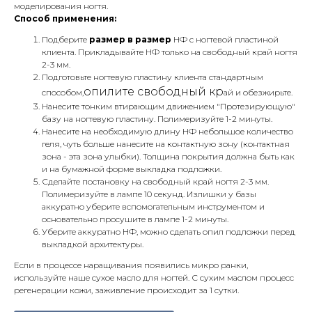
моделирования ногтя.
Способ применения:
Подберите
размер в размер
НФ с ногтевой пластиной
клиента. Прикладывайте НФ только на свободный край ногтя
2-3 мм.
Подготовьте ногтевую пластину клиента стандартным
опилите свободный кр
способом,
ай и обезжирьте.
Нанесите тонким втирающим движением "Протезирующую"
базу на ногтевую пластину. Полимеризуйте 1-2 минуты.
Нанесите на необходимую длину НФ небольшое количество
геля, чуть больше нанесите на контактную зону (контактная
зона - эта зона улыбки). Толщина покрытия должна быть как
и на бумажной форме выкладка подложки.
Сделайте постановку на свободный край ногтя 2-3 мм.
Полимеризуйте в лампе 10 секунд. Излишки у базы
аккуратно уберите вспомогательным инструментом и
основательно просушите в лампе 1-2 минуты.
Уберите аккуратно НФ, можно сделать опил подложки перед
выкладкой архитектуры.
Если в процессе наращивания появились микро ранки,
используйте наше сухое масло для ногтей. С сухим маслом процесс
регенерации кожи, заживление происходит за 1 сутки.