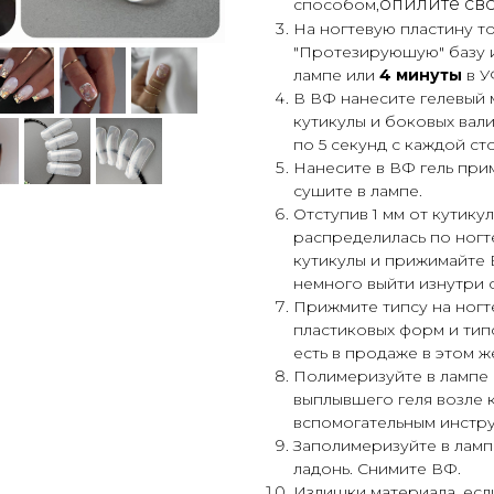
опилите св
способом,
На ногтевую пластину 
"Протезируюшую" базу 
лампе или
4 минуты
в У
В ВФ нанесите гелевый 
кутикулы и боковых вал
по 5 секунд с каждой ст
Нанесите в ВФ гель при
сушите в лампе.
Отступив 1 мм от кутику
распределилась по ногт
кутикулы и прижимайте 
немного выйти изнутри 
Прижмите типсу на ногт
пластиковых форм и тип
есть в продаже в этом ж
Полимеризуйте в лампе
выплывшего геля возле к
вспомогательным инстр
Заполимеризуйте в лампе
ладонь. Снимите ВФ.
Излишки материала, если