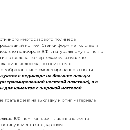
астичного многоразового полимера.
ращиваний ногтей. Стенки форм не толстые и
идеально подобрать ВФ к натуральному ногтю по
м изготовлена по чертежам максимально
ластине человека, но при этом с
реобразованием смоделированного ногтя.
ьзуются в педикюре на большие пальцы
ри травмированной ногтевой пластине), а в
 для клиентов с широкой ногтевой
не трать время на выкладку и опил материала.
льше ВФ, чем ногтевая пластина клиента.
ластину клиента стандартным