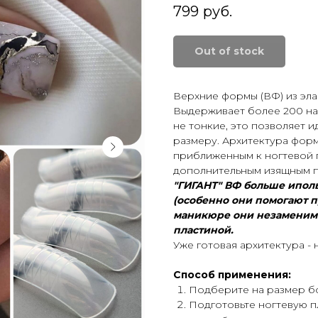
799
руб.
Out of stock
Верхние формы (ВФ) из эл
Выдерживает более 200 на
не тонкие, это позволяет 
размеру. Архитектура фор
приближенным к ногтевой п
дополнительным изящным п
"ГИГАНТ" ВФ больше ипол
(особенно они помогают п
маникюре они незаменимы
пластиной.
Уже готовая архитектура - 
Способ применения:
Подберите на размер бо
Подготовьте ногтевую п