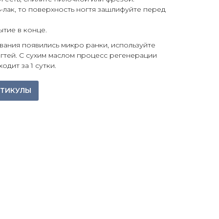
-лак, то поверхность ногтя зашлифуйте перед
тие в конце.
вания появились микро ранки, используйте
огтей. С сухим маслом процесс регенерации
дит за 1 сутки.
УТИКУЛЫ