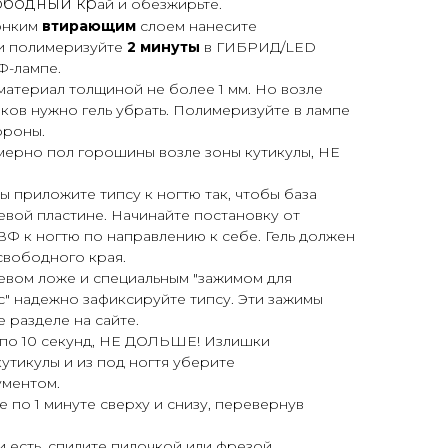
ободный кр
ай и обезжирьте.
тонким
втирающим
слоем нанесите
и полимеризуйте
2 минуты
в ГИБРИД/LED
Ф-лампе.
материал толщиной не более 1 мм. Но возле
иков нужно гель убрать. Полимеризуйте в лампе
ороны.
мерно пол горошины возле зоны кутикулы, НЕ
лы приложите типсу к ногтю так, чтобы база
евой пластине. Начинайте постановку от
ВФ к ногтю по направлению к себе. Гель должен
свободного края.
евом ложе и специальным "зажимом для
с" надежно зафиксируйте типсу. Эти зажимы
е разделе на сайте.
 по 10 секунд, НЕ ДОЛЬШЕ! Излишки
утикулы и из под ногтя уберите
ументом.
 по 1 минуте сверху и снизу, перевернув
 есть, спилите пилочкой или фрезой.