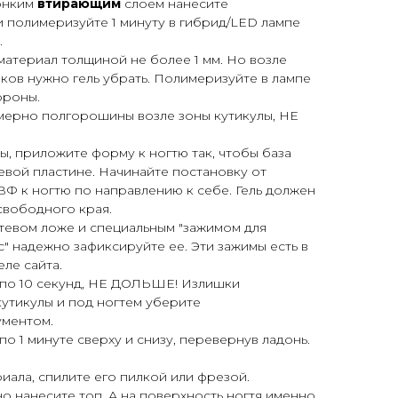
тонким
втирающим
слоем нанесите
 полимеризуйте 1 минуту в гибрид/LED лампе
.
материал толщиной не более 1 мм. Но возле
иков нужно гель убрать. Полимеризуйте в лампе
ороны.
мерно полгорошины возле зоны кутикулы, НЕ
лы, приложите форму к ногтю так, чтобы база
евой пластине. Начинайте постановку от
ВФ к ногтю по направлению к себе. Гель должен
свободного края.
тевом ложе и специальным "зажимом для
" надежно зафиксируйте ее. Эти зажимы есть в
ле сайта.
 по 10 секунд, НЕ ДОЛЬШЕ! Излишки
кутикулы и под ногтем уберите
ументом.
о 1 минуте сверху и снизу, перевернув ладонь.
иала, спилите его пилкой или фрезой.
о нанесите топ. А на поверхность ногтя именно