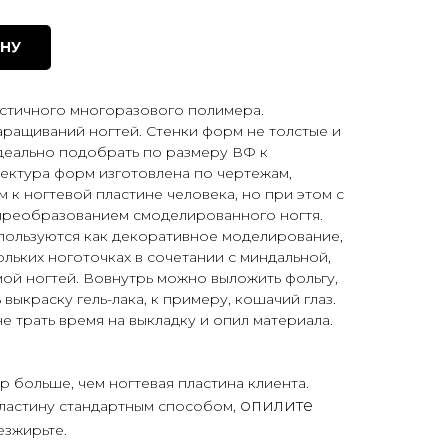
ИНУ
астичного многоразового полимера.
ращиваний ногтей. Стенки форм не толстые и
идеально подобрать по размеру ВФ к
тектура форм изготовлена по чертежам,
к ногтевой пластине человека, но при этом с
реобразованием смоделированного ногтя.
ользуются как декоративное моделирование,
льких ноготочках в сочетании с миндальной,
ой ногтей. Вовнутрь можно выложить фольгу,
 выкраску гель-лака, к примеру, кошачий глаз.
не трать время на выкладку и опил материала.
 больше, чем ногтевая пластина клиента.
опилите
пластину стандартным способом,
езжирьте.