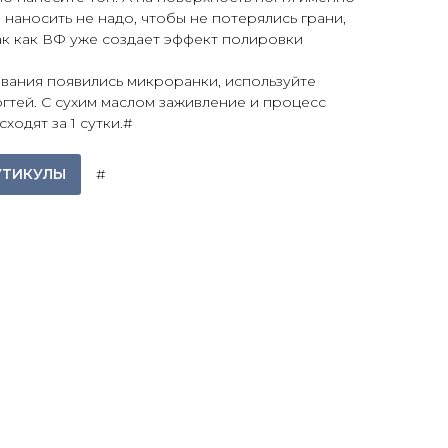
наносить не надо, чтобы не потерялись грани,
ак как ВФ уже создает эффект полировки
вания появились микроранки, используйте
огтей. С сухим маслом заживление и процесс
одят за 1 сутки.#
УТИКУЛЫ
#