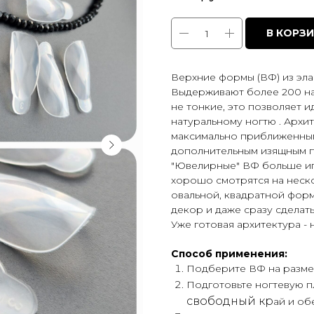
В КОРЗ
Верхние формы (ВФ) из эл
Выдерживают более 200 на
не тонкие, это позволяет 
натуральному ногтю . Архи
максимально приближенным 
дополнительным изящным п
"Ювелирные" ВФ больше ип
хорошо смотрятся на неско
овальной, квадратной форм
декор и даже сразу сделать
Уже готовая архитектура - 
Способ применения:
Подберите ВФ на размер
Подготовьте ногтевую 
свободный кр
ай и об