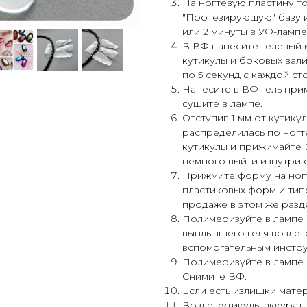
На ногтевую пластину 
"Протезирующую" базу и
или 2 минуты в УФ-лампе
В ВФ нанесите гелевый 
кутикулы и боковых вал
по 5 секунд с каждой ст
Нанесите в ВФ гель при
сушите в лампе.
Отступив 1 мм от кутику
распределилась по ногт
кутикулы и прижимайте 
немного выйти изнутри 
Прижмите форму на ног
пластиковых форм и типс
продаже в этом же разде
Полимеризуйте в лампе
выплывшего геля возле 
вспомогательным инстр
Полимеризуйте в лампе п
Снимите ВФ.
Если есть излишки матер
Возле кутикулы аккуратн