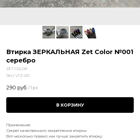
Втирка ЗЕРКАЛЬНАЯ Zet Color №001
серебро
ZET COLOR
SKU:
VTZ-001
290
руб.
/
1 pc
В КОРЗИНУ
Применение:
Секрет качественного закрепления втирки.
Вот несколько правил, как лучше закрепить втирку: