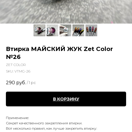
Втирка МАЙСКИЙ ЖУК Zet Color
№26
ZET COLOR
SKU:
VTMG-26
290
руб.
/
1 pc
В КОРЗИНУ
Применение:
Секрет качественного закрепления втирки.
Вот несколько правил, как лучше закрепить втирку: