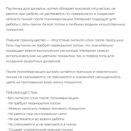
Паутинка для дизайна ногтей обладает высокой тягучестью, не
рвется при работе, не растекается по поверхности и сохраняет
четкость линий после полимеризации. Материал подходит для
работы с гель-лаком, базой, топом и любыми видами искусственных
покрытий.
Главное преимущество — отсутствие липкого слоя после просушки.
Гель-паутинка не требует перекрытия топом, что значительно
сокращает время выполнения маникюра. Материал можно
использовать как на цветном покрытии, так и поверх топа для
создания акцентных дизайнов.
После полимеризации дизайн остается прочным и эластичным:
линии не скалываются, не трескаются и сохраняют насыщенность
цвета на протяжении всей носки покрытия.
ПРЕИМУЩЕСТВА:
• Без липкого слоя после полимеризации
• Не требует перекрытия топом
• Можно наносить поверх топового покрытия
• Не рвется при вытягивании нити
• Не растекается во время работы
• Не скалывается и не трескается в носке
• Создает ультратонкие ровные линии