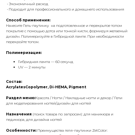
• Экономичный расход
• Подходит для профессионального и домашнего использования
Способ применения:
Нанесите Гель-паутинку на подготовленное и перекрытое топом
покрытие с помощью дотса или тонкой кисти, формируя желаемый
дизайн. Полимеризуйте в Гибридной лампе. При необходимости
перекройте топом.
Полимеризация:
Гибридная лампа — 60 секунд
UV — 2 минуты
Состав:
AcrylatesCopolymer, Di-HEMA, Pigment
Раздел меню:
Красота / Ногти / Накладные ногти и декор / Гели
для моделирования ногтей/дизайн для ногтей
Назначения
(поиск товара по запросам): для маникюра и
педикюра, для дизайна ногтей
Особенности:
Преимущества геля-паутинки ZetColor: