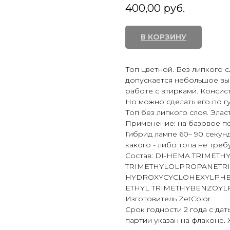
400,00
руб.
В КОРЗИНУ
Топ цветной. Без липкого с
допускается небольшое вы
работе с втирками. Консис
Но можно сделать его по г
Топ без липкого слоя. Элас
Применение: на базовое по
Гибрид лампе 60– 90 секун
какого - либо топа не треб
Состав: DI-HEMA TRIMETH
TRIMETHYLOLPROPANETRI
HYDROXYCYCLOHEXYLPHE
ETHYL TRIMETHYBENZOYL
Изготовитель ZetColor
Срок годности 2 года с дат
партии указан на флаконе. 