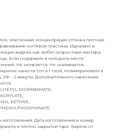
лоя, эластичный, концентрация оттенка плотная,
равнивание ногтевой пластины. Идеально в
тенция жидкая, как любят скоростные мастера.
уще, если подержать в холодном месте.
тичный. Не затирается. Не скалывается.
крытие нанести топ в 1 слой, полимеризовать в
д, УФ – 2 минуты. Дополнительного нанесения
уется.
YLHEXYL DICARBAMATE,
ACRYLATE,
NYL KETONE,
PHENYLPHOSPHINATE.
ы изготовления. Дата изготовления и номер
Хранить в плотно закрытой таре. Беречь от